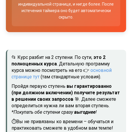
индивидуальной странице, и нигде более. После
истечения таймера оно будет автоматически
скрыто.
📂
Курс разбит на 2 ступени. По сути,
это 2
полноценных курса
. Детальную программу
курса можно посмотреть на его
👉
основной
странице тут
(там стандартные условия).
Пройдя первую ступень
вы гарантированно
(при должном включении) получите результат
в решении своих запросов
🎯
. Далее сможете
определиться нужна ли вам вторая ступень.
*Покупать обе ступени сразу
выгоднее
!
⏱️
Вы не привязаны ко времени – обучаться и
практиковать сможете в удобном вам темпе!