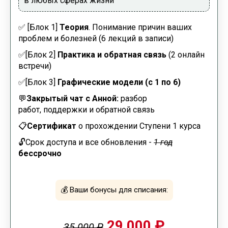
в любых сферах жизни
✅
[Блок 1]
Теория
. Понимание причин ваших
проблем и болезней (6 лекций в записи)
✅
[Блок 2]
Практика и обратная связь
(2 онлайн
встречи)
✅
[Блок 3]
Графические модели (с 1 по 6)
💬
Закрытый чат с Анной:
разбор
работ, поддержки и обратной связь
📋
Сертификат
о прохождении Ступени 1 курса
🔓
Срок доступа и все обновления -
1 год
бессрочно
💰
Ваши бонусы для списания:
29 000 ₽
35 000 ₽