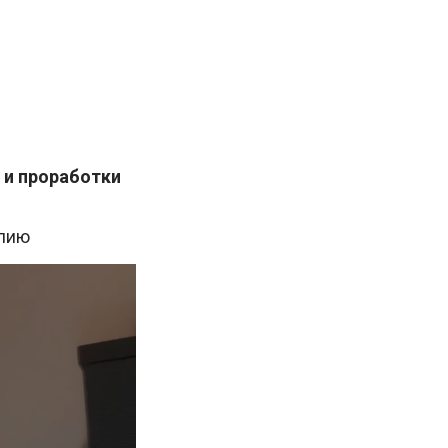
 и проработки
илию