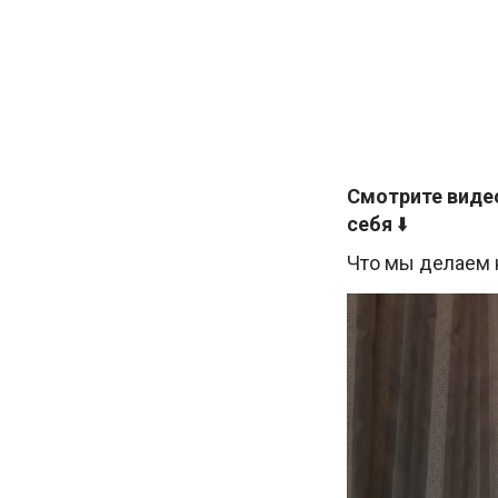
Смотрите видео
себя
⬇️
Что мы делаем н